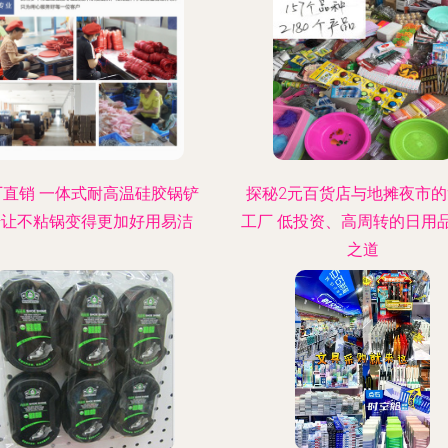
厂直销 一体式耐高温硅胶锅铲
探秘2元百货店与地摊夜市
—让不粘锅变得更加好用易洁
工厂 低投资、高周转的日用
之道