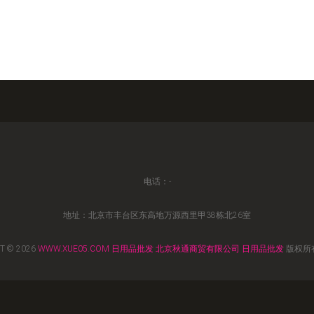
电话：-
地址：北京市丰台区东高地万源西里甲38栋北26室
T © 2026
WWW.XUE05.COM
日用品批发
北京秋通商贸有限公司
日用品批发
版权所