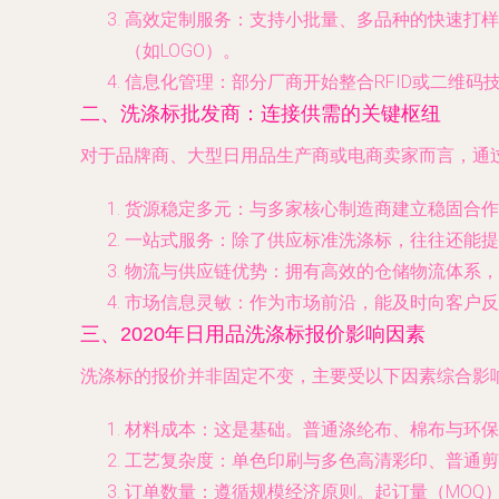
高效定制服务
：支持小批量、多品种的快速打样
（如LOGO）。
信息化管理
：部分厂商开始整合RFID或二维
二、洗涤标批发商：连接供需的关键枢纽
对于品牌商、大型日用品生产商或电商卖家而言，通过
货源稳定多元
：与多家核心制造商建立稳固合作
一站式服务
：除了供应标准洗涤标，往往还能提
物流与供应链优势
：拥有高效的仓储物流体系，
市场信息灵敏
：作为市场前沿，能及时向客户反
三、2020年日用品洗涤标报价影响因素
洗涤标的报价并非固定不变，主要受以下因素综合影
材料成本
：这是基础。普通涤纶布、棉布与环保
工艺复杂度
：单色印刷与多色高清彩印、普通剪
订单数量
：遵循规模经济原则。起订量（MOQ