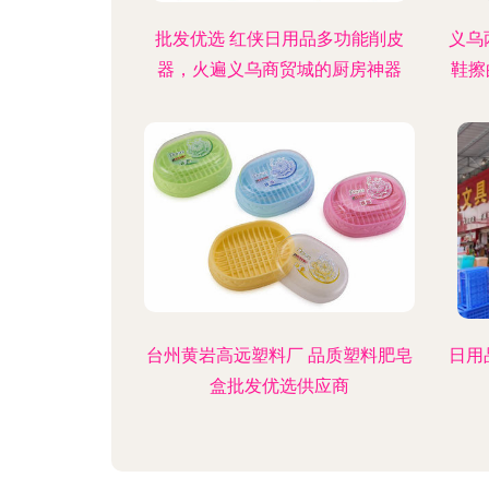
批发优选 红侠日用品多功能削皮
义乌
器，火遍义乌商贸城的厨房神器
鞋擦
台州黄岩高远塑料厂 品质塑料肥皂
日用
盒批发优选供应商