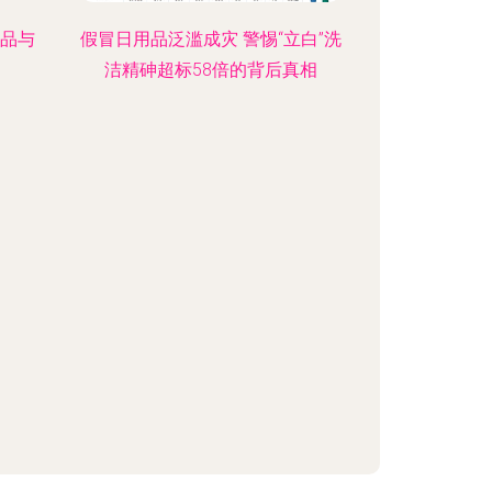
商品与
假冒日用品泛滥成灾 警惕“立白”洗
洁精砷超标58倍的背后真相