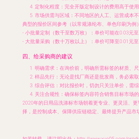
定制化程度
：完全开版定制设计的费用高于使用
市场供需与区域
：不同地区的人工、运营成本不
典型的报价区间参考（以常规涤纶布、单色印刷为例
-
小批量定制（数千至数万枚）
：单价可能在0.03元至
-
大批量采购（数十万枚以上）
：单价可降至0.01元至
四、给采购商的建议
明确需求
：在询价前，明确所需标签的材质、尺
样品先行
：无论是找厂商还是批发商，务必索取
综合评估
：对比报价时，切勿只关注单价，需综
关注合规性
：确保标签内容符合销售目标市场的法
2020年的日用品洗涤标市场朝着更专业、更灵活、
择，是控制成本、保障供应链稳定、最终提升产品市
如若转载，请注明出处：http://www.xue05.com/product