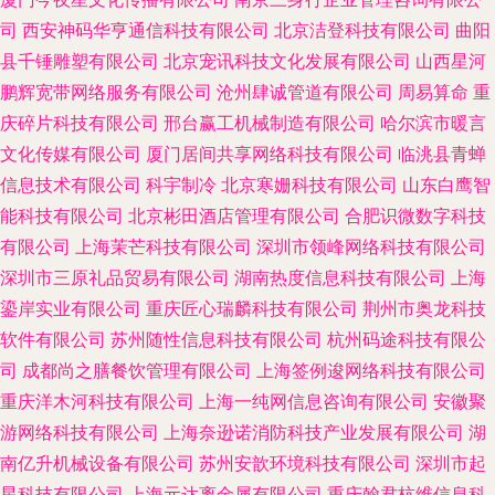
司
西安神码华亨通信科技有限公司
北京洁登科技有限公司
曲阳
县千锤雕塑有限公司
北京宠讯科技文化发展有限公司
山西星河
鹏辉宽带网络服务有限公司
沧州肆诚管道有限公司
周易算命
重
庆碎片科技有限公司
邢台赢工机械制造有限公司
哈尔滨市暖言
文化传媒有限公司
厦门居间共享网络科技有限公司
临洮县青蝉
信息技术有限公司
科宇制冷
北京寒姗科技有限公司
山东白鹰智
能科技有限公司
北京彬田酒店管理有限公司
合肥识微数字科技
有限公司
上海茉芒科技有限公司
深圳市领峰网络科技有限公司
深圳市三原礼品贸易有限公司
湖南热度信息科技有限公司
上海
鎏岸实业有限公司
重庆匠心瑞麟科技有限公司
荆州市奥龙科技
软件有限公司
苏州随性信息科技有限公司
杭州码途科技有限公
司
成都尚之膳餐饮管理有限公司
上海签例逡网络科技有限公司
重庆洋木河科技有限公司
上海一纯网信息咨询有限公司
安徽聚
游网络科技有限公司
上海奈逊诺消防科技产业发展有限公司
湖
南亿升机械设备有限公司
苏州安歆环境科技有限公司
深圳市起
星科技有限公司
上海元达离金属有限公司
重庆翰君杭维信息科